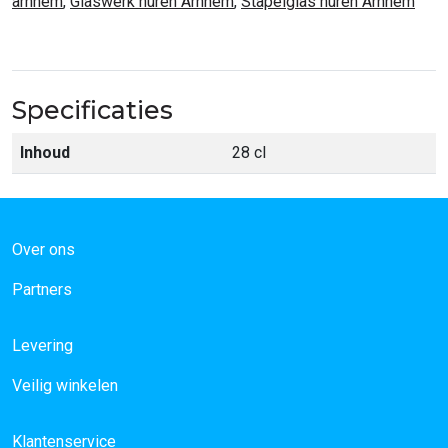
arnhem
,
Glaswerk huren Arnhem
,
Stapelglas huren Arnhem
Specificaties
Inhoud
28 cl
Over ons
Partners
Levering
Veilig winkelen
Klantenservice