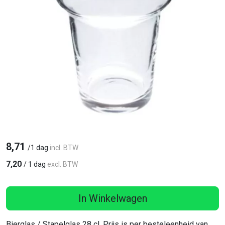
8,71
/
1 dag
incl. BTW
7,20
/
1 dag
excl. BTW
In Winkelwagen
Bierglas / Stapelglas 28 cl. Prijs is per besteleenheid van