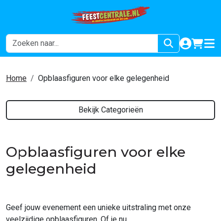
naar acco
winkel
hoof
Home
Opblaasfiguren voor elke gelegenheid
Bekijk Categorieën
Opblaasfiguren voor elke
gelegenheid
Geef jouw evenement een unieke uitstraling met onze
veelzijdige opblaasfiguren. Of je nu