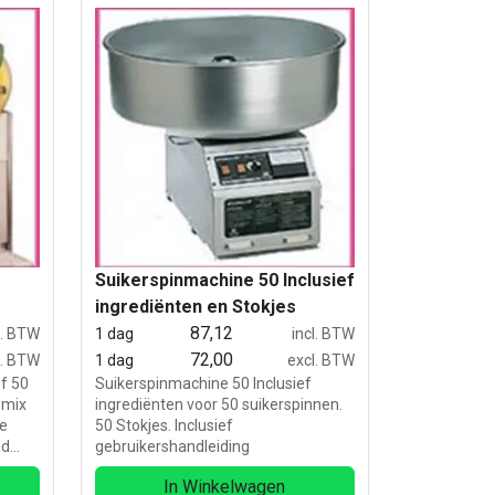
Suikerspinmachine 50 Inclusief
ingrediënten en Stokjes
87,12
l. BTW
1 dag
incl. BTW
72,00
l. BTW
1 dag
excl. BTW
ef 50
Suikerspinmachine 50 Inclusief
 mix
ingrediënten voor 50 suikerspinnen.
ze
50 Stokjes. Inclusief
nd
gebruikershandleiding
Liter
In Winkelwagen