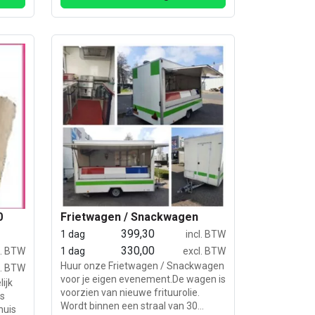
0
Frietwagen / Snackwagen
399,30
1 dag
incl. BTW
330,00
l. BTW
1 dag
excl. BTW
Huur onze Frietwagen / Snackwagen
l. BTW
voor je eigen evenement.De wagen is
ijk
voorzien van nieuwe frituurolie.
ns
Wordt binnen een straal van 30
huis