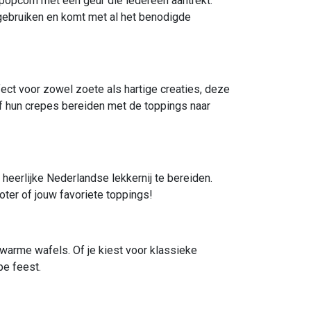
popcorn met een geur die iedereen aantrekt.
 gebruiken en komt met al het benodigde
ect voor zowel zoete als hartige creaties, deze
lf hun crepes bereiden met de toppings naar
eerlijke Nederlandse lekkernij te bereiden.
ter of jouw favoriete toppings!
warme wafels. Of je kiest voor klassieke
pe feest.