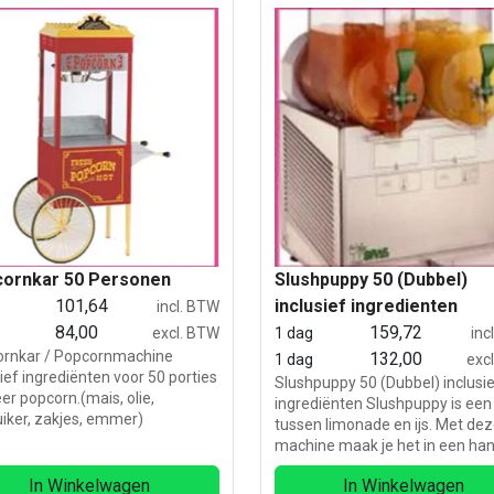
ornkar 50 Personen
Slushpuppy 50 (Dubbel)
101,64
inclusief ingredienten
incl. BTW
84,00
159,72
excl. BTW
1 dag
inc
rnkar / Popcornmachine
132,00
1 dag
exc
sief ingrediënten voor 50 porties
Slushpuppy 50 (Dubbel) inclusi
er popcorn.(mais, olie,
ingrediënten Slushpuppy is een
iker, zakjes, emmer)
tussen limonade en ijs. Met de
machine maak je het in een ha
omdraai Inhoud reservoir: 2 x 5 
In Winkelwagen
In Winkelwagen
Gewicht : 38 kg