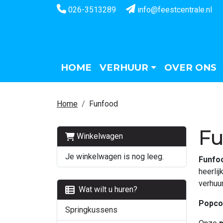
026-3513289
info@feestcentrale.nl
HOME
VERHUUR
OVER ONS
Home
Funfood
F
Winkelwagen
Je winkelwagen is nog leeg.
Funfo
heerli
verhuu
Wat wilt u huren?
Popco
Springkussens