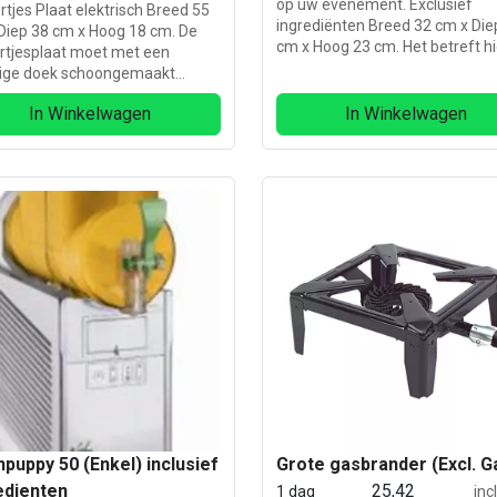
op uw evenement. Exclusief
rtjes Plaat elektrisch Breed 55
ingrediënten Breed 32 cm x Die
Diep 38 cm x Hoog 18 cm. De
cm x Hoog 23 cm. Het betreft hi
rtjesplaat moet met een
een huurartikel 1x 230 volt / 15
ige doek schoongemaakt
Watt Inclusief lekbakje en vork.
n. Niet met een schuurspons
In Winkelwagen
In Winkelwagen
s dergelijks.
hpuppy 50 (Enkel) inclusief
Grote gasbrander (Excl. G
edienten
25,42
1 dag
inc