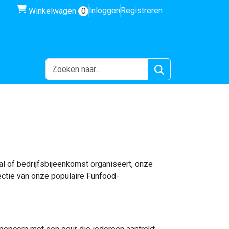
winkelwagen
Inloggen
Registreren
Winkelwagen
0
val of bedrijfsbijeenkomst organiseert, onze
lectie van onze populaire Funfood-