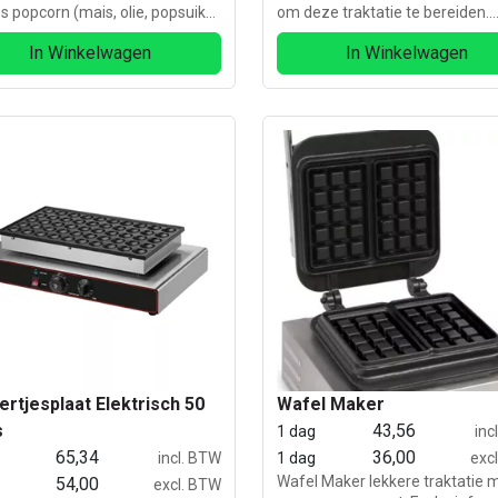
es popcorn (mais, olie, popsuiker
om deze traktatie te bereiden.
jes)
Perfect voor feesten, kinderpar
In Winkelwagen
In Winkelwagen
of bedrijfsevenementen!
ertjesplaat Elektrisch 50
Wafel Maker
s
43,56
1 dag
inc
65,34
36,00
incl. BTW
1 dag
exc
Wafel Maker lekkere traktatie
54,00
excl. BTW