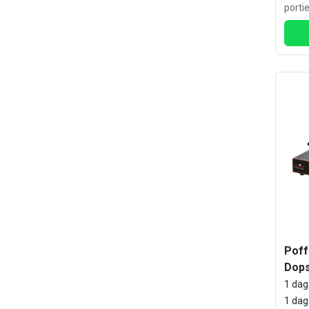
porti
& zak
Poff
Dop
1 dag
1 dag