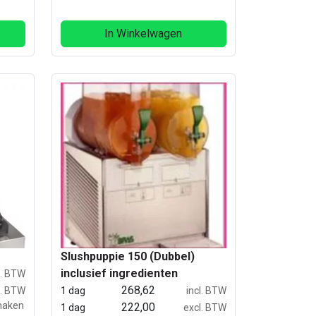
kilometer vanaf Arnhem bezorgt.
tijen
In Winkelwagen
Slushpuppie 150 (Dubbel)
inclusief ingredienten
l. BTW
268,62
l. BTW
1 dag
incl. BTW
 maken
222,00
1 dag
excl. BTW