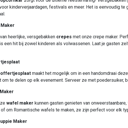
popcornkar
zorgt voor de ultieme feestervaring! Versgebakken 
 voor kinderverjaardagen, festivals en meer. Het is eenvoudig te
al.
 Maker
 van heerlijke, versgebakken
crepes
met onze crepe maker. Perf
is een hit bij zowel kinderen als volwassenen. Laat je gasten ze
tjesplaat
offertjesplaat
maakt het mogelijk om in een handomdraai deze h
t om te delen op elk evenement. Serveer ze met poedersuiker, bo
 Maker
nze
wafel maker
kunnen gasten genieten van onweerstaanbare, 
 of om Romantische wafels te maken, ze zijn perfect voor elk ty
puppie Maker