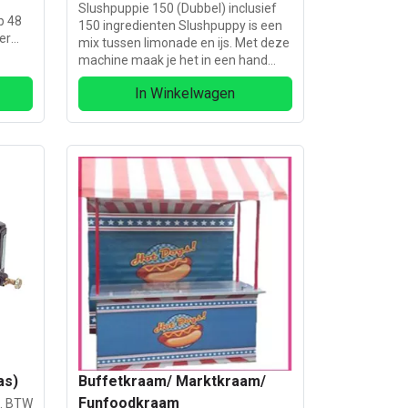
Slushpuppie 150 (Dubbel) inclusief
p 48
150 ingredienten Slushpuppy is een
er
mix tussen limonade en ijs. Met deze
00
machine maak je het in een hand
omdraai Inhoud reservoir: 2 x 5 Liter
In Winkelwagen
Gewicht : 38 kg
as)
Buffetkraam/ Marktkraam/
Funfoodkraam
l. BTW