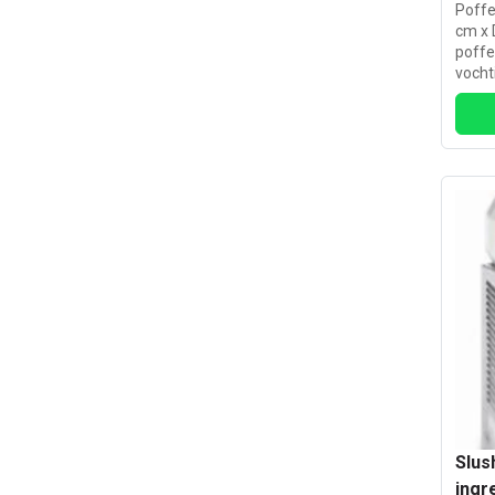
Poffe
cm x 
poffe
vocht
worde
of iet
Slus
ingr