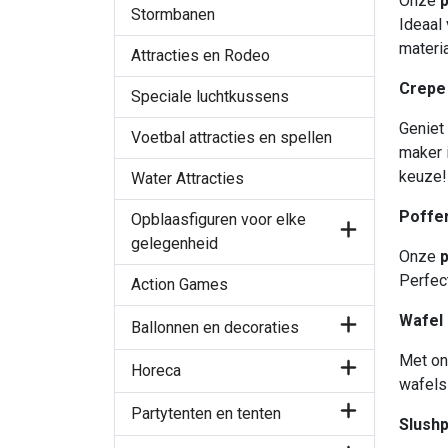
Onze
Stormbanen
Ideaal
materia
Attracties en Rodeo
Crepe
Speciale luchtkussens
Geniet
Voetbal attracties en spellen
maker 
keuze!
Water Attracties
Poffer
Opblaasfiguren voor elke
gelegenheid
Onze
p
Perfec
Action Games
Wafel
Ballonnen en decoraties
Met o
Horeca
wafels
Partytenten en tenten
Slush