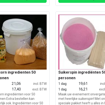
orn ingredienten 50
Suikerspin ingrediënten 5
sonen
personen
21,06
19,61
incl. BTW
1 dag
inc
17,40
16,21
excl. BTW
1 dag
exc
rn ingrediënten voor 50
Maak uw evenement onvergetel
nen Extra bestellen kan
met heerlijke suikerspin! Met o
rlijk ook. Ingrediënten voor 50
speciale pakket heeft u alles in 