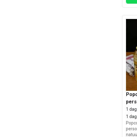
Popc
per
1 dag
1 dag
Popco
perso
natuu