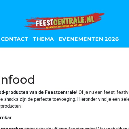
CONTACT
THEMA
EVENEMENTEN 2026
unfood
od-producten van de Feestcentrale
! Of je nu een feest, festi
jke snacks zijn de perfecte toevoeging. Hieronder vind je een se
rproducten:
rnkar