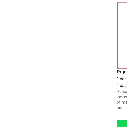
Popc
1 dag
1 dag
Popco
Inclu
of me
popsu