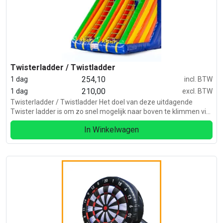
Twisterladder / Twistladder
254,10
1 dag
incl. BTW
210,00
1 dag
excl. BTW
Twisterladder / Twistladder Het doel van deze uitdagende
Twister ladder is om zo snel mogelijk naar boven te klimmen via
de ladder. Dit valt echter niet mee, want de ladder is erg
In Winkelwagen
beweeglijk.