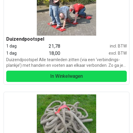
Duizendpootspel
21,78
1 dag
incl. BTW
18,00
1 dag
excl. BTW
Duizendpootspel Alle teamleden zitten (via een ‘verbindings-
plankje’) met handen en voeten aan elkaar verbonden. Zo ga je
als een enorme duizendpoot naar de eindstreep. Spel bestaat
In Winkelwagen
uit 5 plankjes.