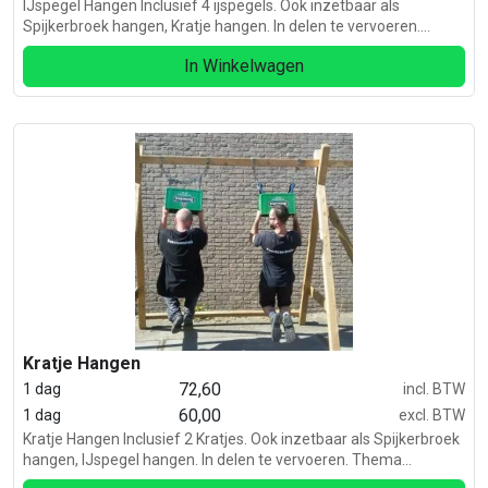
IJspegel Hangen Inclusief 4 ijspegels. Ook inzetbaar als
Spijkerbroek hangen, Kratje hangen. In delen te vervoeren.
Thema zeskamp, country en western/ apres ski / Winter
In Winkelwagen
Kratje Hangen
72,60
1 dag
incl. BTW
60,00
1 dag
excl. BTW
Kratje Hangen Inclusief 2 Kratjes. Ook inzetbaar als Spijkerbroek
hangen, IJspegel hangen. In delen te vervoeren. Thema
zeskamp, country en western/ apres ski.