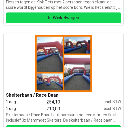
Fietsen tegen de Klok Fiets met 2 personen tegen elkaar. de
score wordt bijgehouden op het score bord. Wie is het snelst bij
de finish? zeskamp, teambuilding, sportdagen,
In Winkelwagen
wielrenevenement.
Skelterbaan / Race Baan
254,10
1 dag
incl. BTW
210,00
1 dag
excl. BTW
Skelterbaan / Race Baan Leuk parcours met een start en finish.
Inclusief 3x Mammoet Skelters. De skelterbaan / Race baan
heeft een afmeting van 20 meter land x 10 meter breed.