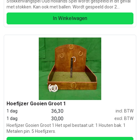
Stokkenvangspel Oud Hollands Spel wordt gespeeld in dit geval
met stokken. Kan ook met ballen. Wordt gespeeld door 2
personen. 1 persoon trekt aan de touwtjes en de andere
In Winkelwagen
persoon probeert te vangen.
Hoefijzer Gooien Groot 1
36,30
1 dag
incl. BTW
30,00
1 dag
excl. BTW
Hoefijzer Gooien Groot 1 Het spel bestaat uit: 1 Houten bak. 1
Metalen pin. 5 Hoefijzers.