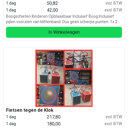
50,82
1 dag
incl. BTW
42,00
1 dag
excl. BTW
Boogschieten Kinderen Opblaasbaar Inclusief Boog Inclusief
pijlen voorzien van klittenband. Dus geen scherpe punten. 1x 220
volt. Dit bord hoef je maar 1 keer op te blazen.
In Winkelwagen
Fietsen tegen de Klok
217,80
1 dag
incl. BTW
180,00
1 dag
excl. BTW