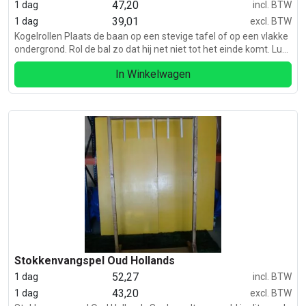
47,20
1 dag
incl. BTW
39,01
1 dag
excl. BTW
Kogelrollen Plaats de baan op een stevige tafel of op een vlakke
ondergrond. Rol de bal zo dat hij net niet tot het einde komt. Lukt
dat, gaat de sirene af en heb je gewonnen.
In Winkelwagen
Stokkenvangspel Oud Hollands
52,27
1 dag
incl. BTW
43,20
1 dag
excl. BTW