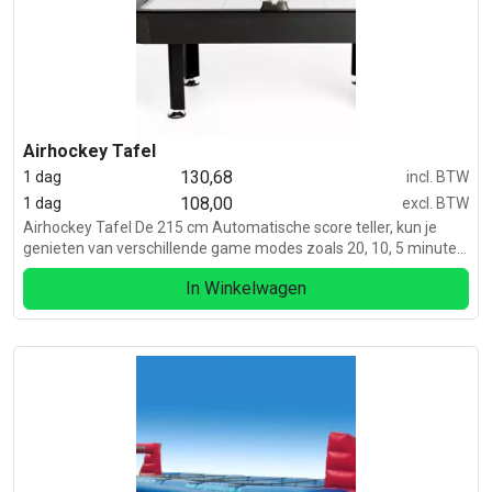
Airhockey Tafel
130,68
1 dag
incl. BTW
108,00
1 dag
excl. BTW
Airhockey Tafel De 215 cm Automatische score teller, kun je
genieten van verschillende game modes zoals 20, 10, 5 minuten
of per score. En het beste van alles? Gewoon aansluiten op de
In Winkelwagen
220volt