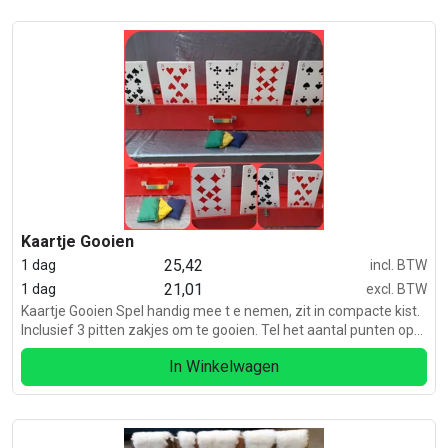
Kaartje Gooien
25,42
1 dag
incl. BTW
21,01
1 dag
excl. BTW
Kaartje Gooien Spel handig mee t e nemen, zit in compacte kist.
Inclusief 3 pitten zakjes om te gooien. Tel het aantal punten op
de kaarten die je hebt omgegooid. Zeskamp, casino of spelletjes
In Winkelwagen
dag.