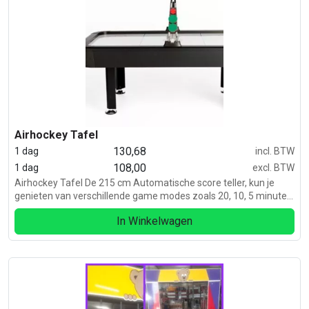
Airhockey Tafel
130,68
1 dag
incl. BTW
108,00
1 dag
excl. BTW
Airhockey Tafel De 215 cm Automatische score teller, kun je
genieten van verschillende game modes zoals 20, 10, 5 minuten
of per score. En het beste van alles? Gewoon aansluiten op de
In Winkelwagen
220volt