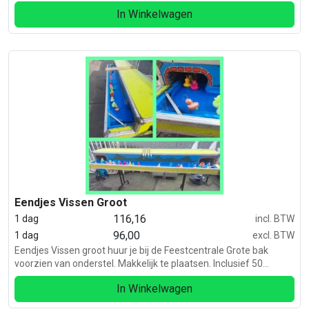
volt. Dit bord hoef je maar 1 keer op te blazen.
In Winkelwagen
Eendjes Vissen Groot
116,16
1 dag
incl. BTW
96,00
1 dag
excl. BTW
Eendjes Vissen groot huur je bij de Feestcentrale Grote bak
voorzien van onderstel. Makkelijk te plaatsen. Inclusief 50
eendjes en 4x hengel. Afmeting: Lang 270 cm x Hoog 30 cm x
In Winkelwagen
Diep 80 cm