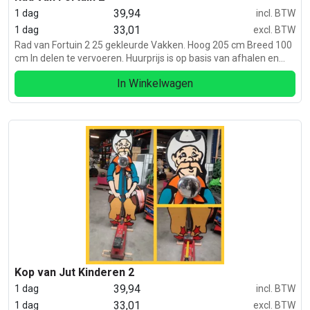
39,94
1 dag
incl. BTW
33,01
1 dag
excl. BTW
Rad van Fortuin 2 25 gekleurde Vakken. Hoog 205 cm Breed 100
cm In delen te vervoeren. Huurprijs is op basis van afhalen en
retour brengen. Vraag naar de bezorgservices van de
In Winkelwagen
Feestcentrale.
Kop van Jut Kinderen 2
39,94
1 dag
incl. BTW
33,01
1 dag
excl. BTW