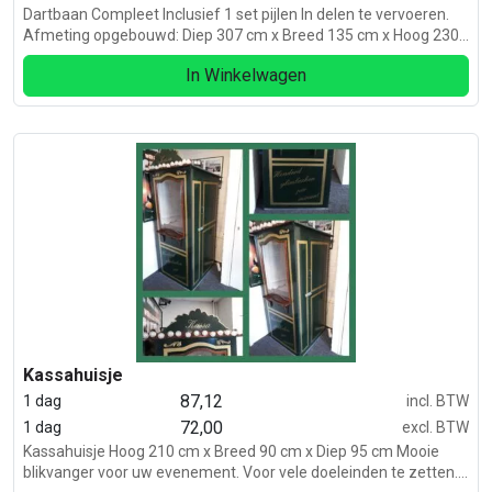
Dartbaan Compleet Inclusief 1 set pijlen In delen te vervoeren.
Afmeting opgebouwd: Diep 307 cm x Breed 135 cm x Hoog 230
cm Met ledverlichting rondom het dartbord 1x 220 volt Inclusief
In Winkelwagen
scorebord
Kassahuisje
87,12
1 dag
incl. BTW
72,00
1 dag
excl. BTW
Kassahuisje Hoog 210 cm x Breed 90 cm x Diep 95 cm Mooie
blikvanger voor uw evenement. Voor vele doeleinden te zetten.