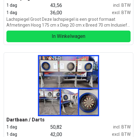
43,56
1 dag
incl. BTW
36,00
1 dag
excl. BTW
Lachspiegel Groot Deze lachspiegel is een groot formaat
Afmetingen Hoog 175 cm x Diep 20 cm x Breed 70 cm Inclusief
2x Poot Inclusief Transport beschermhoes Lachspiegel Bol-Hol-
In Winkelwagen
Bol. Prijs per stuk.
Dartbaan / Darts
50,82
1 dag
incl. BTW
42,00
1 dag
excl. BTW