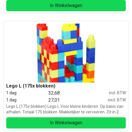
Voorzien van verlichting en toeter. 1x 220 volt
In Winkelwagen
Lego L (175x blokken)
32,68
1 dag
incl. BTW
27,01
1 dag
excl. BTW
Lego L (175x blokken) Lego L Voor kleine kinderen. Op basis van
afhalen. Totaal 175 blokken. Makkelijker te vervoeren. Zit in 2
kratten.
In Winkelwagen