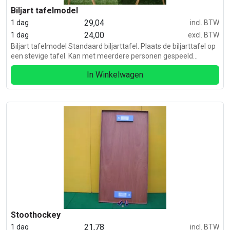
Biljart tafelmodel
29,04
1 dag
incl. BTW
24,00
1 dag
excl. BTW
Biljart tafelmodel Standaard biljarttafel. Plaats de biljarttafel op
een stevige tafel. Kan met meerdere personen gespeeld
worden.
In Winkelwagen
Stoothockey
21,78
1 dag
incl. BTW