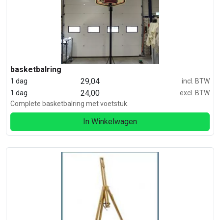
basketbalring
29,04
1 dag
incl. BTW
24,00
1 dag
excl. BTW
Complete basketbalring met voetstuk.
In Winkelwagen