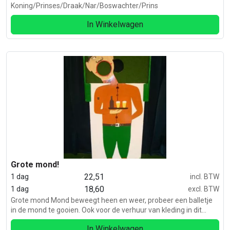
Koning/Prinses/Draak/Nar/Boswachter/Prins
In Winkelwagen
Grote mond!
22,51
1 dag
incl. BTW
18,60
1 dag
excl. BTW
Grote mond Mond beweegt heen en weer, probeer een balletje
in de mond te gooien. Ook voor de verhuur van kleding in dit
thema bent u bij de Feestcentrale aan het juiste adres.
In Winkelwagen