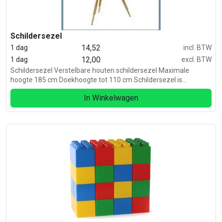
Schildersezel
14,52
1 dag
incl. BTW
12,00
1 dag
excl. BTW
Schildersezel Verstelbare houten schildersezel Maximale
hoogte 185 cm Doekhoogte tot 110 cm Schildersezel is
inklapbaar inclusief leren riempje om vast te binden.
In Winkelwagen