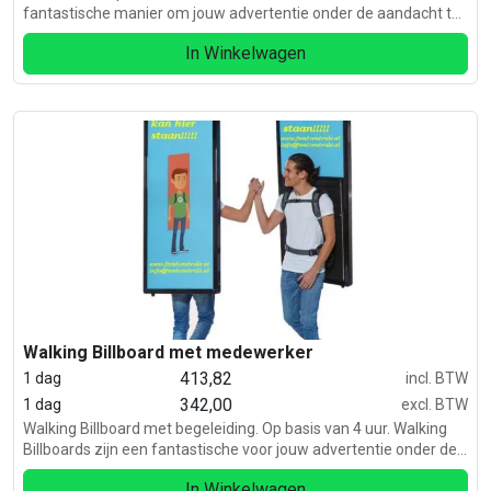
fantastische manier om jouw advertentie onder de aandacht te
brengen en tegelijkertijd te communiceren met potentiële
In Winkelwagen
klanten.
Walking Billboard met medewerker
413,82
1 dag
incl. BTW
342,00
1 dag
excl. BTW
Walking Billboard met begeleiding. Op basis van 4 uur. Walking
Billboards zijn een fantastische voor jouw advertentie onder de
aandacht te brengen. Je hebt geen vergunning nodig.
In Winkelwagen