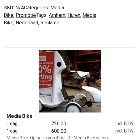
SKU:
N/A
Categories:
Media
Bike
,
Promotie
Tags:
Arnhem
,
Huren
,
Media
Bike
,
Nederland
,
Reclame
Media Bike
726,00
1 dag
incl. BTW
600,00
1 dag
excl. BTW
Media Bike. Op basis van 4 uur. De Media Bike is een