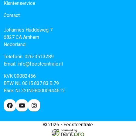
Klantenservice
Contact
Johannes Huddeweg 7
6827 CA
Arnhem
Nederland
Telefoon:
026-3513289
Email:
info@feestcentrale.nl
KVK 09082456
BTW NL 0015.837.83.B.79
Bank NL32INGB0000944612
© 2026 - Feestcentrale