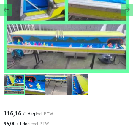
Previous
Ne
116,16
/
1 dag
incl. BTW
96,00
/
1 dag
excl. BTW