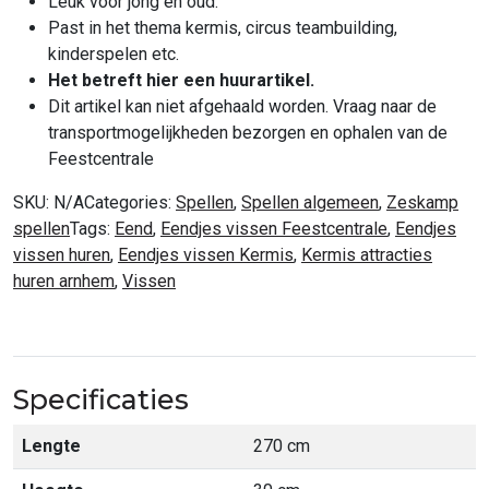
Leuk voor jong en oud.
Past in het thema kermis, circus teambuilding,
kinderspelen etc.
Het betreft hier een huurartikel.
Dit artikel kan niet afgehaald worden. Vraag naar de
transportmogelijkheden bezorgen en ophalen van de
Feestcentrale
SKU:
N/A
Categories:
Spellen
,
Spellen algemeen
,
Zeskamp
spellen
Tags:
Eend
,
Eendjes vissen Feestcentrale
,
Eendjes
vissen huren
,
Eendjes vissen Kermis
,
Kermis attracties
huren arnhem
,
Vissen
Specificaties
Lengte
270 cm