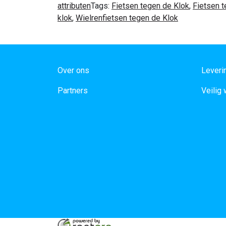
attributen
Tags:
Fietsen tegen de Klok
,
Fietsen t
klok
,
Wielrenfietsen tegen de Klok
Over ons
Leveri
Partners
Veilig