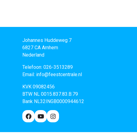
Johannes Huddeweg 7
6827 CA
Arnhem
Nederland
Telefoon:
026-3513289
Email:
info@feestcentrale.nl
KVK 09082456
BTW NL 0015.837.83.B.79
Bank NL32INGB0000944612