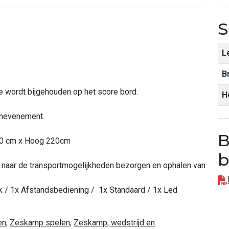
S
L
B
e wordt bijgehouden op het score bord.
H
enevenement.
B
150 cm x Hoog 220cm
b
ag naar de transportmogelijkheden bezorgen en ophalen van
ank / 1x Afstandsbediening / 1x Standaard / 1x Led
en
,
Zeskamp spelen
,
Zeskamp, wedstrijd en