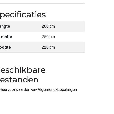
pecificaties
engte
280 cm
reedte
250 cm
oogte
220 cm
eschikbare
estanden
Huurvoorwaarden-en-Algemene-bepalingen