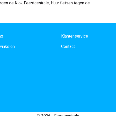
egen de Klok Feestcentrale
,
Huur fietsen tegen de
ng
Klantenservice
 winkelen
Contact
© 2026 - Feestcentrale