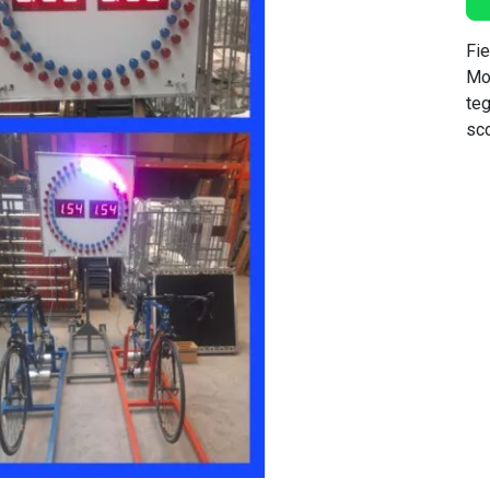
Fie
Mo
teg
sc