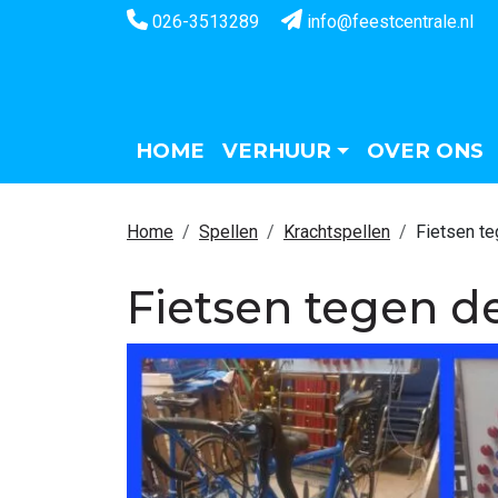
026-3513289
info@feestcentrale.nl
HOME
VERHUUR
OVER ONS
Home
Spellen
Krachtspellen
Fietsen te
Fietsen tegen d