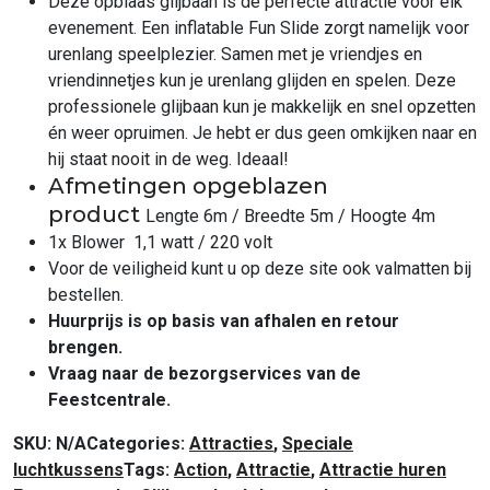
Deze opblaas glijbaan is de perfecte attractie voor elk
evenement. Een inflatable Fun Slide zorgt namelijk voor
urenlang speelplezier. Samen met je vriendjes en
vriendinnetjes kun je urenlang glijden en spelen. Deze
professionele glijbaan kun je makkelijk en snel opzetten
én weer opruimen. Je hebt er dus geen omkijken naar en
hij staat nooit in de weg. Ideaal!
Afmetingen opgeblazen
product
Lengte
6m /
Breedte
5m / Hoogte 4m
1x Blower 1,1 watt / 220 volt
Voor de veiligheid kunt u op deze site ook valmatten bij
bestellen.
Huurprijs is op basis van afhalen en retour
brengen.
Vraag naar de bezorgservices van de
Feestcentrale.
SKU:
N/A
Categories:
Attracties
,
Speciale
luchtkussens
Tags:
Action
,
Attractie
,
Attractie huren