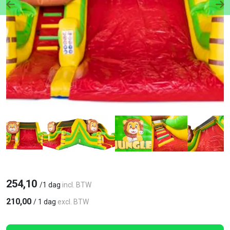
Previous
Ne
254,10
/
1 dag
incl. BTW
210,00
/
1 dag
excl. BTW