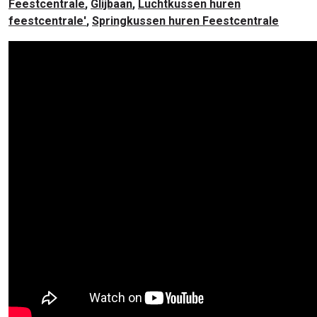
Feestcentrale
,
Glijbaan
,
Luchtkussen huren
feestcentrale'
,
Springkussen huren Feestcentrale