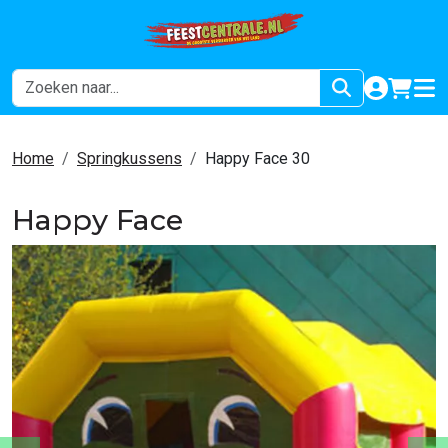
naar acco
winkel
hoof
Home
Springkussens
Happy Face 30
Happy Face