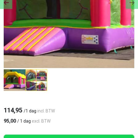
Previous
Ne
114,95
/
1 dag
incl. BTW
95,00
/
1 dag
excl. BTW