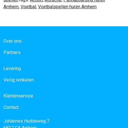
Arnhem
,
Voetbal
,
Voetbalspellen huren Arnhem
Over ons
Partners
Levering
Veilig winkelen
Klantenservice
Contact
Johannes Huddeweg 7
6827 CA
Arnhem