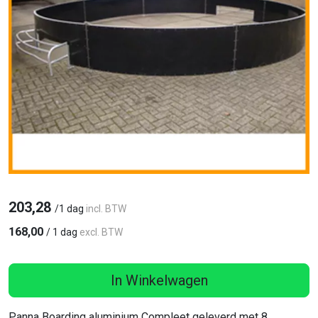
203,28
/
1 dag
incl. BTW
168,00
/
1 dag
excl. BTW
In Winkelwagen
Panna Boarding aluminium Compleet geleverd met 8