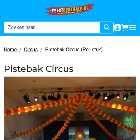
naar acco
winkel
hoof
Home
Circus
Pistebak Circus (Per stuk)
Pistebak Circus