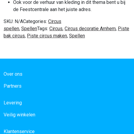
Ook voor de verhuur van kleding in dit thema bent u bij
de Feestcentrale aan het juiste adres.
SKU:
N/A
Categories:
Circus
spellen
,
Spellen
Tags:
Circus
,
Circus decoratie Arnhem
,
Piste
bak circus
,
Piste circus maken
,
Spellen
Over ons
Partners
Levering
Veilig winkelen
Klantenservice