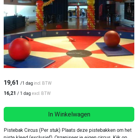
19,61
/
1 dag
incl. BTW
16,21
/
1 dag
excl. BTW
In Winkelwagen
Pistebak Circus (Per stuk) Plaats deze pistebakken om het
piste kleed (exclusief). Organiseer je eigen circus. Kijk op