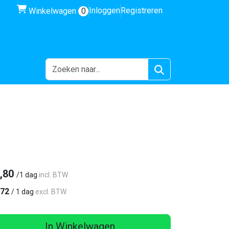
winkelwagen
Inloggen
Registreren
Winkelwagen
0
,80
/
1 dag
incl. BTW
,72
/
1 dag
excl. BTW
In Winkelwagen