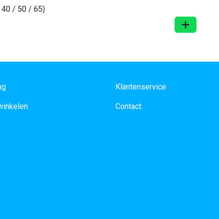
 40 / 50 / 65)
In Winke
ng
Klantenservice
 winkelen
Contact