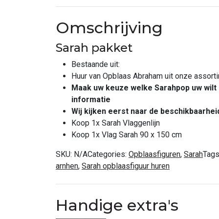
Omschrijving
Sarah pakket
Bestaande uit:
Huur van Opblaas Abraham uit onze assorti
Maak uw keuze welke Sarahpop uw wilt e
informatie
Wij kijken eerst naar de beschikbaarhei
Koop 1x Sarah Vlaggenlijn
Koop 1x Vlag Sarah 90 x 150 cm
SKU:
N/A
Categories:
Opblaasfiguren
,
Sarah
Tags
arnhen
,
Sarah opblaasfiguur huren
Handige extra's