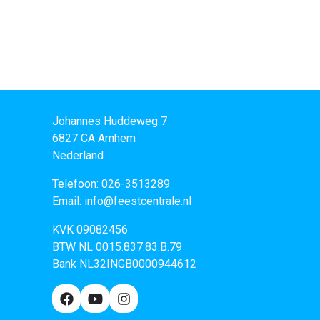
lwagen
Johannes Huddeweg 7
6827 CA
Arnhem
Nederland
Telefoon:
026-3513289
Email:
info@feestcentrale.nl
KVK 09082456
BTW NL 0015.837.83.B.79
Bank NL32INGB0000944612