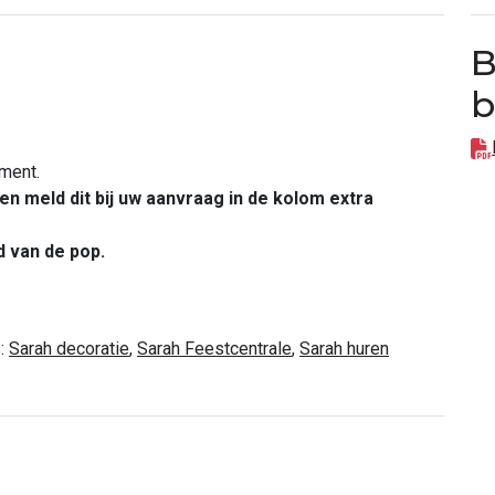
B
b
ment.
n meld dit bij uw aanvraag in de kolom extra
d van de pop.
:
Sarah decoratie
,
Sarah Feestcentrale
,
Sarah huren