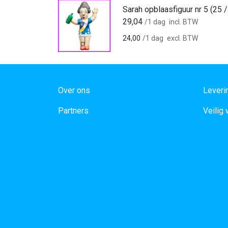
Sarah opblaasfiguur nr 5 (25 /
29,04
/1 dag
incl. BTW
24,00
/1 dag
excl. BTW
Over ons
Leveri
Partners
Veilig