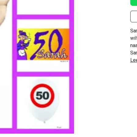
Sa
wil
na
Sar
Le