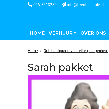
026-3513289
info@feestcentrale.nl
HOME
VERHUUR
OVER ONS
Home
Opblaasfiguren voor elke gelegenheid
Sarah pakket