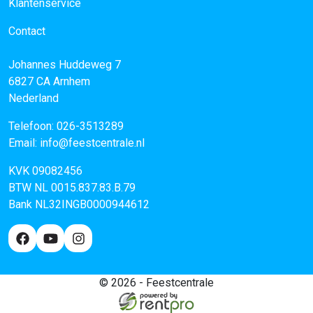
Klantenservice
Contact
Johannes Huddeweg 7
6827 CA
Arnhem
Nederland
Telefoon:
026-3513289
Email:
info@feestcentrale.nl
KVK 09082456
BTW NL 0015.837.83.B.79
Bank NL32INGB0000944612
© 2026 - Feestcentrale