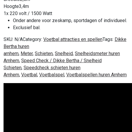
Hoogte
3,4m
1x 220 volt / 1500 Watt
Onder andere voor zeskamp, sportdagen of individueel.
Exclusief bal.
SKU:
N/A
Category:
Voetbal attracties en spellen
Tags:
Dikke
Bertha huren
arnhem
,
Meter
,
Schieten
,
Snelheid
,
Snelheidsmeter huren
Arnhem
,
Speed Check / Dikke Bertha / Snelheid
Schieten
,
Speedcheck schieten huren
Arnhem
,
Voetbal
,
Voetbalspel
,
Voetbalspellen huren Arnhem