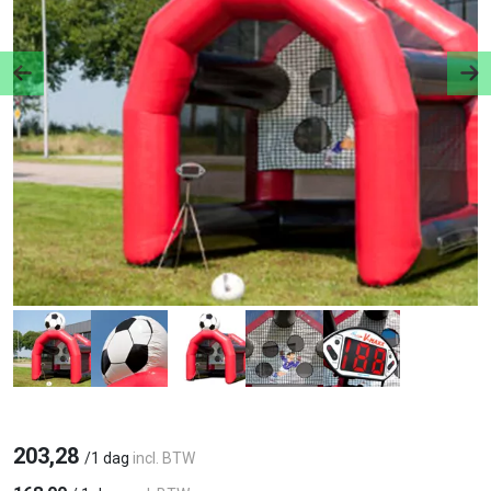
Previous
Ne
203,28
/
1 dag
incl. BTW