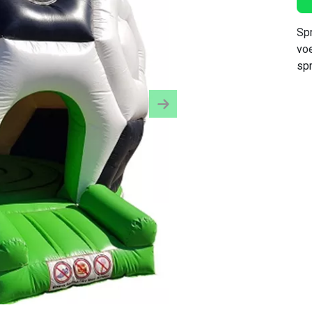
Spr
voe
sp
Next