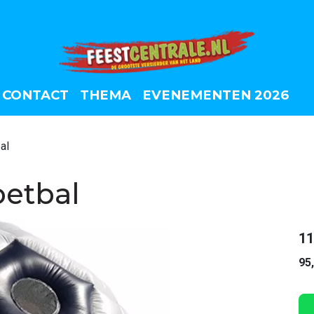
CONTACT
THEMA
EVENEMENTEN 2026
al
oetbal
11
95