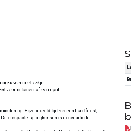
S
L
B
pringkussen met dakje.
l voor in tuinen, of een oprit.
B
inuten op. Bijvoorbeeld tijdens een buurtfeest,
b
. Dit compacte springkussen is eenvoudig te