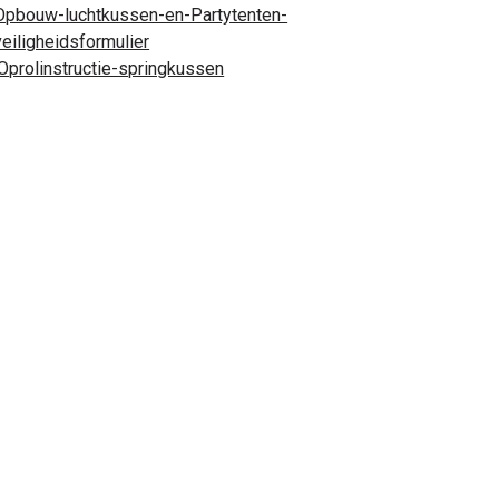
Opbouw-luchtkussen-en-Partytenten-
veiligheidsformulier
Oprolinstructie-springkussen