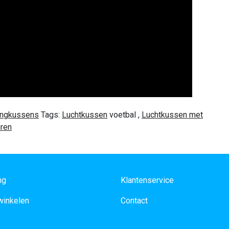
ingkussens
Tags:
Luchtkussen
voetbal
,
Luchtkussen met
uren
ng
Klantenservice
 winkelen
Contact