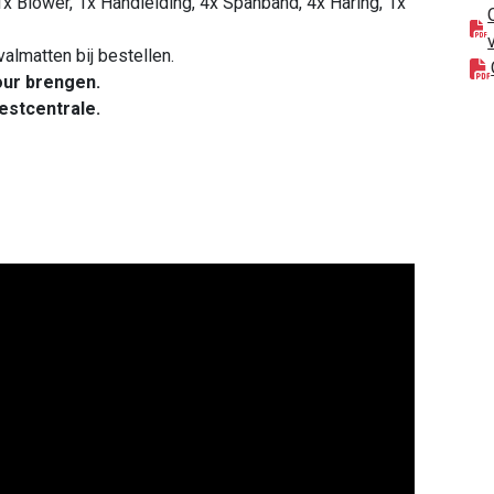
x Blower, 1x Handleiding, 4x Spanband, 4x Haring, 1x
valmatten bij bestellen.
tour brengen.
estcentrale.