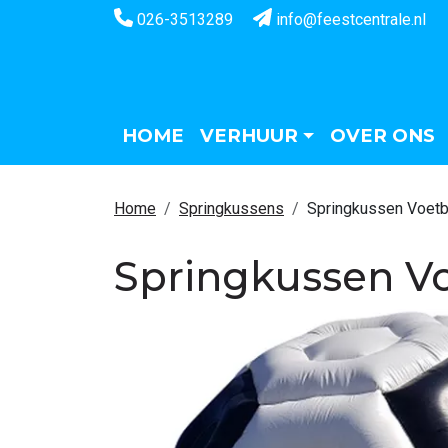
026-3513289
info@feestcentrale.nl
HOME
VERHUUR
OVER ONS
Home
Springkussens
Springkussen Voetb
Springkussen V