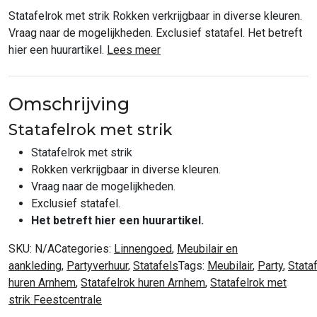
Statafelrok met strik Rokken verkrijgbaar in diverse kleuren.
Vraag naar de mogelijkheden. Exclusief statafel. Het betreft
hier een huurartikel.
Lees meer
Omschrijving
Statafelrok met strik
Statafelrok met strik
Rokken verkrijgbaar in diverse kleuren.
Vraag naar de mogelijkheden.
Exclusief statafel.
Het betreft hier een huurartikel.
SKU:
N/A
Categories:
Linnengoed
,
Meubilair en
aankleding
,
Partyverhuur
,
Statafels
Tags:
Meubilair
,
Party
,
Stata
huren Arnhem
,
Statafelrok huren Arnhem
,
Statafelrok met
strik Feestcentrale