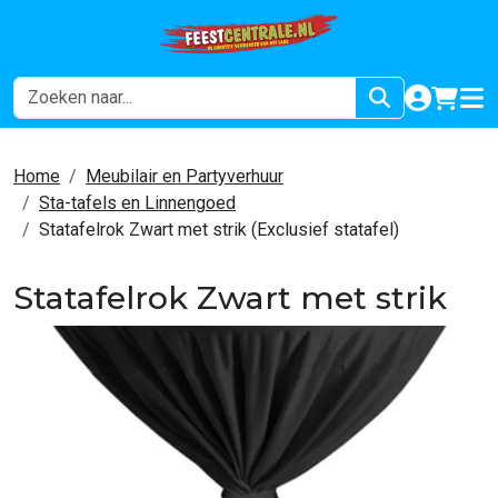
naar acco
winkel
hoof
Home
Meubilair en Partyverhuur
Sta-tafels en Linnengoed
Statafelrok Zwart met strik (Exclusief statafel)
Statafelrok Zwart met strik