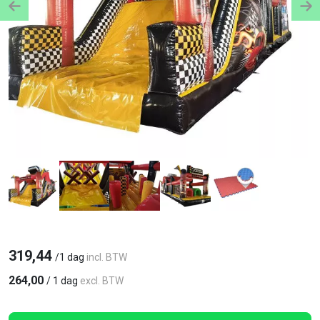
Previous
Ne
319,44
/
1 dag
incl. BTW
264,00
/
1 dag
excl. BTW