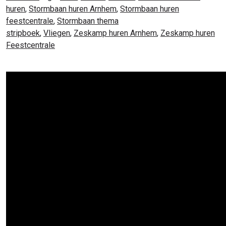
huren
,
Stormbaan huren Arnhem
,
Stormbaan huren
feestcentrale
,
Stormbaan thema
stripboek
,
Vliegen
,
Zeskamp huren Arnhem
,
Zeskamp huren
Feestcentrale