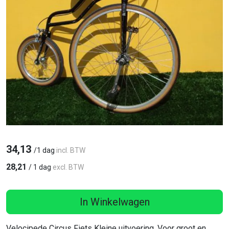
34,13
/
1 dag
incl. BTW
28,21
/
1 dag
excl. BTW
In Winkelwagen
Velocipede Circus Fiets Kleine uitvoering. Voor groot en