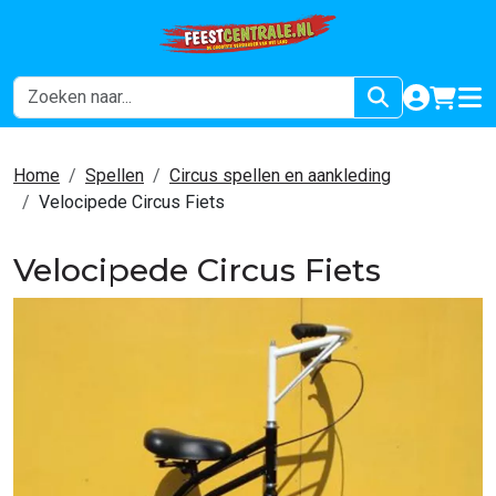
naar acco
winkel
hoof
Home
Spellen
Circus spellen en aankleding
Velocipede Circus Fiets
Velocipede Circus Fiets