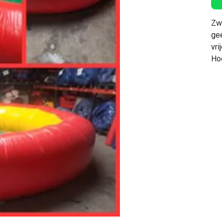
Zw
gee
vri
Ho