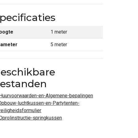
pecificaties
oogte
1 meter
iameter
5 meter
eschikbare
estanden
Huurvoorwaarden-en-Algemene-bepalingen
Opbouw-luchtkussen-en-Partytenten-
veiligheidsformulier
Oprolinstructie-springkussen