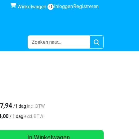
winkelwagen
Inloggen
Registreren
Winkelwagen
0
7,94
/
1 dag
incl. BTW
4,00
/
1 dag
excl. BTW
In Winkelwagen