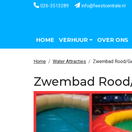
026-3513289
info@feestcentrale.nl
HOME
VERHUUR
OVER ONS
Home
Water Attracties
Zwembad Rood/Ge
Zwembad Rood/