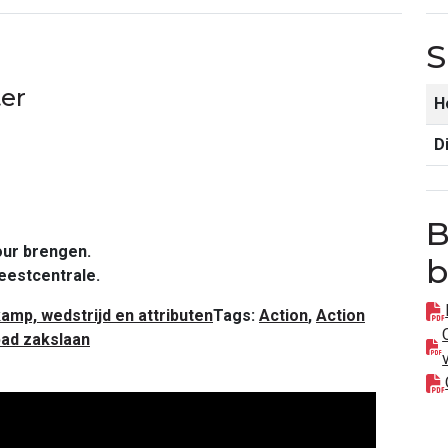
S
er
H
D
B
tour brengen.
b
eestcentrale.
amp, wedstrijd en attributen
Tags:
Action
,
Action
d zakslaan